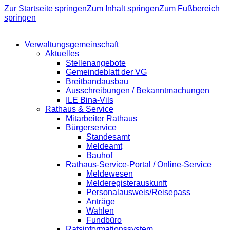
Zur Startseite springen
Zum Inhalt springen
Zum Fußbereich
springen
Verwaltungsgemeinschaft
Aktuelles
Stellenangebote
Gemeindeblatt der VG
Breitbandausbau
Ausschreibungen / Bekanntmachungen
ILE Bina-Vils
Rathaus & Service
Mitarbeiter Rathaus
Bürgerservice
Standesamt
Meldeamt
Bauhof
Rathaus-Service-Portal / Online-Service
Meldewesen
Melderegisterauskunft
Personalausweis/Reisepass
Anträge
Wahlen
Fundbüro
Ratsinformationssystem