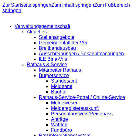
Zur Startseite springen
Zum Inhalt springen
Zum Fußbereich
springen
Verwaltungsgemeinschaft
Aktuelles
Stellenangebote
Gemeindeblatt der VG
Breitbandausbau
Ausschreibungen / Bekanntmachungen
ILE Bina-Vils
Rathaus & Service
Mitarbeiter Rathaus
Bürgerservice
Standesamt
Meldeamt
Bauhof
Rathaus-Service-Portal / Online-Service
Meldewesen
Melderegisterauskunft
Personalausweis/Reisepass
Anträge
Wahlen
Fundbüro
Ratsinformationssystem