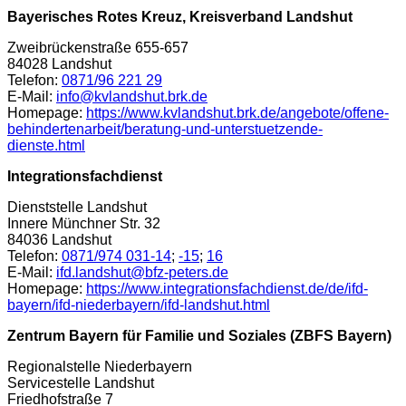
Bayerisches Rotes Kreuz, Kreisverband Landshut
Zweibrückenstraße 655-657
84028 Landshut
Telefon:
0871/96 221 29
E-Mail:
info@kvlandshut.brk.de
Homepage:
https://www.kvlandshut.brk.de/angebote/offene-
behindertenarbeit/beratung-und-unterstuetzende-
dienste.html
Integrationsfachdienst
Dienststelle Landshut
Innere Münchner Str. 32
84036 Landshut
Telefon:
0871/974 031-14
;
-15
;
16
E-Mail:
ifd.landshut@bfz-peters.de
Homepage:
https://www.integrationsfachdienst.de/de/ifd-
bayern/ifd-niederbayern/ifd-landshut.html
Zentrum Bayern für Familie und Soziales (ZBFS Bayern)
Regionalstelle Niederbayern
Servicestelle Landshut
Friedhofstraße 7