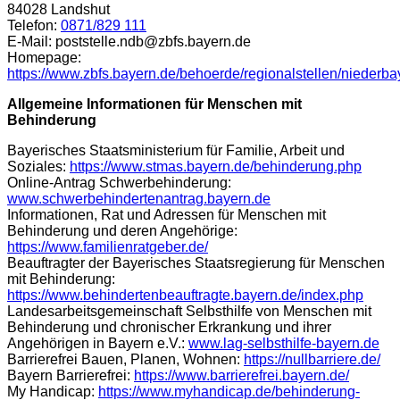
84028 Landshut
Telefon:
0871/829 111
E-Mail:
poststelle.ndb@zbfs.bayern.de
Homepage:
https://www.zbfs.bayern.de/behoerde/regionalstellen/niederba
Allgemeine Informationen für Menschen mit
Behinderung
Bayerisches Staatsministerium für Familie, Arbeit und
Soziales:
https://www.stmas.bayern.de/behinderung.php
Online-Antrag Schwerbehinderung:
www.schwerbehindertenantrag.bayern.de
Informationen, Rat und Adressen für Menschen mit
Behinderung und deren Angehörige:
https://www.familienratgeber.de/
Beauftragter der Bayerisches Staatsregierung für Menschen
mit Behinderung:
https://www.behindertenbeauftragte.bayern.de/index.php
Landesarbeitsgemeinschaft Selbsthilfe von Menschen mit
Behinderung und chronischer Erkrankung und ihrer
Angehörigen in Bayern e.V.:
www.lag-selbsthilfe-bayern.de
Barrierefrei Bauen, Planen, Wohnen:
https://nullbarriere.de/
Bayern Barrierefrei:
https://www.barrierefrei.bayern.de/
My Handicap:
https://www.myhandicap.de/behinderung-