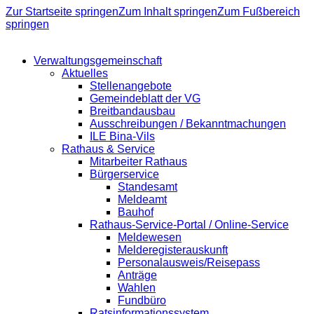
Zur Startseite springen
Zum Inhalt springen
Zum Fußbereich
springen
Verwaltungsgemeinschaft
Aktuelles
Stellenangebote
Gemeindeblatt der VG
Breitbandausbau
Ausschreibungen / Bekanntmachungen
ILE Bina-Vils
Rathaus & Service
Mitarbeiter Rathaus
Bürgerservice
Standesamt
Meldeamt
Bauhof
Rathaus-Service-Portal / Online-Service
Meldewesen
Melderegisterauskunft
Personalausweis/Reisepass
Anträge
Wahlen
Fundbüro
Ratsinformationssystem