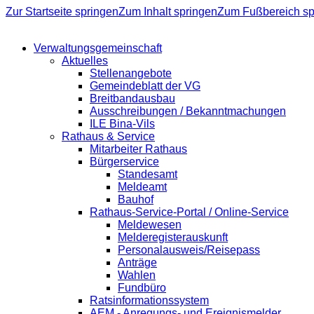
Zur Startseite springen
Zum Inhalt springen
Zum Fußbereich sp
Verwaltungsgemeinschaft
Aktuelles
Stellenangebote
Gemeindeblatt der VG
Breitbandausbau
Ausschreibungen / Bekanntmachungen
ILE Bina-Vils
Rathaus & Service
Mitarbeiter Rathaus
Bürgerservice
Standesamt
Meldeamt
Bauhof
Rathaus-Service-Portal / Online-Service
Meldewesen
Melderegisterauskunft
Personalausweis/Reisepass
Anträge
Wahlen
Fundbüro
Ratsinformationssystem
AEM - Anregungs- und Ereignismelder