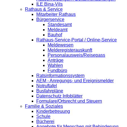
ILE Bina-Vils
Rathaus & Service
Mitarbeiter Rathaus
Bürgerservice
Standesamt
Meldeamt
Bauhof
Rathaus-Service-Portal / Online-Service
Meldewesen
Melderegisterauskunft
Personalausweis/Reisepass
Anträge
Wahlen
Fundbüro
Ratsinformationssystem
AEM - Anregungs- und Ereignismelder
Notruftafel
Busfahrpläne
Datenschutz Infoblätter
Formulare/Ortsrecht und Steuern
Familie & Soziales
Kinderbetreuung
Schule
Bücherei
Angebote für Menschen mit Behinderung