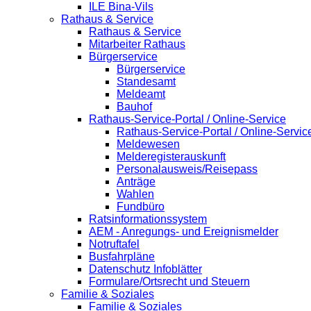
ILE Bina-Vils
Rathaus & Service
Rathaus & Service
Mitarbeiter Rathaus
Bürgerservice
Bürgerservice
Standesamt
Meldeamt
Bauhof
Rathaus-Service-Portal / Online-Service
Rathaus-Service-Portal / Online-Servic
Meldewesen
Melderegisterauskunft
Personalausweis/Reisepass
Anträge
Wahlen
Fundbüro
Ratsinformationssystem
AEM - Anregungs- und Ereignismelder
Notruftafel
Busfahrpläne
Datenschutz Infoblätter
Formulare/Ortsrecht und Steuern
Familie & Soziales
Familie & Soziales