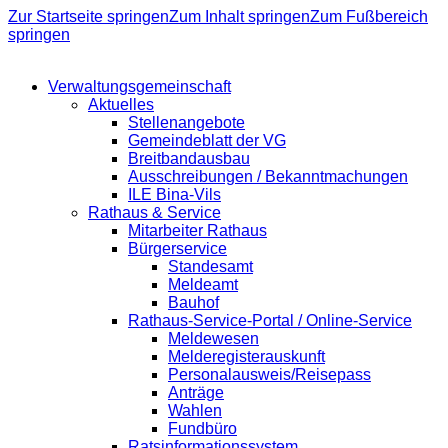
Zur Startseite springen
Zum Inhalt springen
Zum Fußbereich
springen
Verwaltungsgemeinschaft
Aktuelles
Stellenangebote
Gemeindeblatt der VG
Breitbandausbau
Ausschreibungen / Bekanntmachungen
ILE Bina-Vils
Rathaus & Service
Mitarbeiter Rathaus
Bürgerservice
Standesamt
Meldeamt
Bauhof
Rathaus-Service-Portal / Online-Service
Meldewesen
Melderegisterauskunft
Personalausweis/Reisepass
Anträge
Wahlen
Fundbüro
Ratsinformationssystem